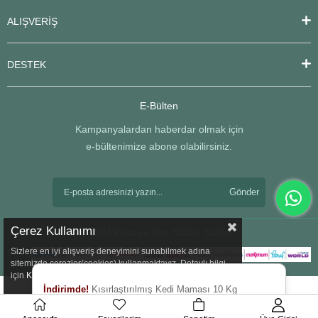
ALIŞVERİŞ
DESTEK
E-Bülten
Kampanyalardan haberdar olmak için
e-bültenimize abone olabilirsiniz.
Gönder
Çerez Kullanımı
© 2024 Petasya Tüm Hakları Saklıdır.
Sizlere en iyi alışveriş deneyimini sunabilmek adına
sitemizde çerezler(cookies) kullanmaktayız. Detaylı bilgi
için
Kvkk
sözleşmesini inceleyebilirsiniz.
İndirimde!
Kısırlaştırılmış Kedi Maması 10 Kg