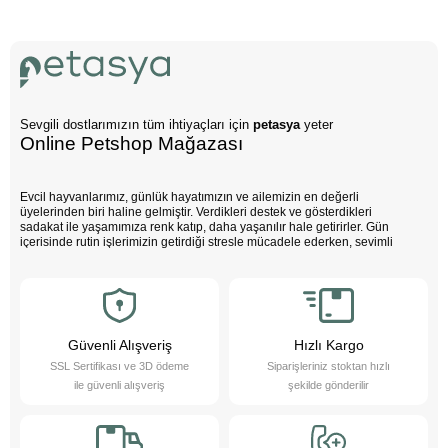
Sevgili dostlarımızın tüm ihtiyaçları için
petasya
yeter
Online Petshop Mağazası
Evcil hayvanlarımız, günlük hayatımızın ve ailemizin en değerli
üyelerinden biri haline gelmiştir. Verdikleri destek ve gösterdikleri
sadakat ile yaşamımıza renk katıp, daha yaşanılır hale getirirler. Gün
içerisinde rutin işlerimizin getirdiği stresle mücadele ederken, sevimli
dostlarımızın varlığı negatif enerjimizi pozitife dönüştürür. Çocuklarımız
bu sevimli dostlarla büyürken daha özgüvenli, empati yeteneği yüksek
ve duygusal açıdan güçlü bireyler olurlar.
Evcil hayvanlarımız sayesinde daha sağlıklı bir yaşam süreriz; düzenli
egzersiz yapmamızı teşvik eder ve hayatımızı daha düzenli hale
getirmemize yardımcı olurlar. Bu sevimli dostlarımızı yakından tanımak
Güvenli Alışveriş
Hızlı Kargo
ister misiniz?
SSL Sertifikası ve 3D ödeme
Siparişleriniz stoktan hızlı
Pet Asya Online Petshop olarak, evcil hayvanlarımızın bize sağladığı bu
ile güvenli alışveriş
şekilde gönderilir
değerli katkıların farkındayız ve onlara en iyi şekilde hizmet etmek için
çalışıyoruz. Onların ihtiyaçlarını anlıyor, yaş ve kuru mama çeşitleri ile
bakım ürünleri sunarak destek oluyoruz. Online petshop olarak, evcil
hayvanlarınıza gerekli olan her türlü ürün ve hizmeti hassasiyetle