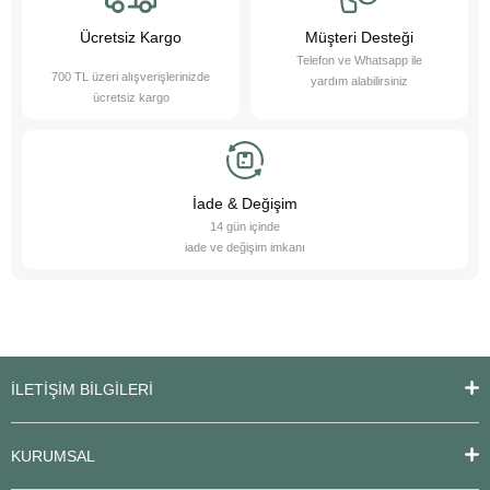
sağlamaktan gurur duyuyoruz. Bizimle, sevimli dostlarınızın ihtiyaçlarını
karşılayabilir ve onların yaşam kalitesini artırabilirsiniz.
Ücretsiz Kargo
Müşteri Desteği
Telefon ve Whatsapp ile
700 TL üzeri alışverişlerinizde
yardım alabilirsiniz
ücretsiz kargo
İade & Değişim
14 gün içinde
iade ve değişim imkanı
İLETİŞİM BİLGİLERİ
KURUMSAL