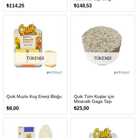
₺114,25
₺148,53
TÜKENDI
TÜKENDI
Quik Muzlu Kuş Enerji Bloğu
Quik Tüm Kuşlar için
Minerallı Gaga Taşı
₺8,00
₺25,00