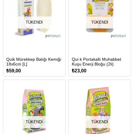
TÜKENDI
TÜKENDI
Quik Mürekkep Balığı Kemiği
Qui·k Portakallı Muhabbet
18x6cm [L]
Kuşu Enerji Bloğu (2li)
₺59,00
₺23,00
TÜKENDI
TÜKENDI