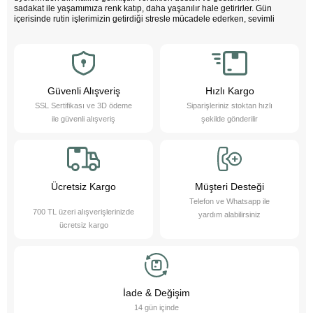
sadakat ile yaşamımıza renk katıp, daha yaşanılır hale getirirler. Gün
içerisinde rutin işlerimizin getirdiği stresle mücadele ederken, sevimli
dostlarımızın varlığı negatif enerjimizi pozitife dönüştürür. Çocuklarımız
bu sevimli dostlarla büyürken daha özgüvenli, empati yeteneği yüksek
ve duygusal açıdan güçlü bireyler olurlar.
Evcil hayvanlarımız sayesinde daha sağlıklı bir yaşam süreriz; düzenli
egzersiz yapmamızı teşvik eder ve hayatımızı daha düzenli hale
getirmemize yardımcı olurlar. Bu sevimli dostlarımızı yakından tanımak
Güvenli Alışveriş
Hızlı Kargo
ister misiniz?
SSL Sertifikası ve 3D ödeme
Siparişleriniz stoktan hızlı
Pet Asya Online Petshop olarak, evcil hayvanlarımızın bize sağladığı bu
ile güvenli alışveriş
şekilde gönderilir
değerli katkıların farkındayız ve onlara en iyi şekilde hizmet etmek için
çalışıyoruz. Onların ihtiyaçlarını anlıyor, yaş ve kuru mama çeşitleri ile
bakım ürünleri sunarak destek oluyoruz. Online petshop olarak, evcil
hayvanlarınıza gerekli olan her türlü ürün ve hizmeti hassasiyetle
sağlamaktan gurur duyuyoruz. Bizimle, sevimli dostlarınızın ihtiyaçlarını
karşılayabilir ve onların yaşam kalitesini artırabilirsiniz.
Ücretsiz Kargo
Müşteri Desteği
Telefon ve Whatsapp ile
700 TL üzeri alışverişlerinizde
yardım alabilirsiniz
ücretsiz kargo
İade & Değişim
14 gün içinde