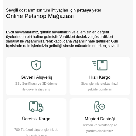
Sevgili dostlarımızın tüm ihtiyaçları için
petasya
yeter
Online Petshop Mağazası
Evcil hayvanlarımız, günlük hayatımızın ve ailemizin en değerli
üyelerinden biri haline gelmiştir. Verdikleri destek ve gösterdikleri
sadakat ile yaşamımıza renk katıp, daha yaşanılır hale getirirler. Gün
içerisinde rutin işlerimizin getirdiği stresle mücadele ederken, sevimli
dostlarımızın varlığı negatif enerjimizi pozitife dönüştürür. Çocuklarımız
bu sevimli dostlarla büyürken daha özgüvenli, empati yeteneği yüksek
ve duygusal açıdan güçlü bireyler olurlar.
Evcil hayvanlarımız sayesinde daha sağlıklı bir yaşam süreriz; düzenli
egzersiz yapmamızı teşvik eder ve hayatımızı daha düzenli hale
getirmemize yardımcı olurlar. Bu sevimli dostlarımızı yakından tanımak
Güvenli Alışveriş
Hızlı Kargo
ister misiniz?
SSL Sertifikası ve 3D ödeme
Siparişleriniz stoktan hızlı
Pet Asya Online Petshop olarak, evcil hayvanlarımızın bize sağladığı bu
ile güvenli alışveriş
şekilde gönderilir
değerli katkıların farkındayız ve onlara en iyi şekilde hizmet etmek için
çalışıyoruz. Onların ihtiyaçlarını anlıyor, yaş ve kuru mama çeşitleri ile
bakım ürünleri sunarak destek oluyoruz. Online petshop olarak, evcil
hayvanlarınıza gerekli olan her türlü ürün ve hizmeti hassasiyetle
sağlamaktan gurur duyuyoruz. Bizimle, sevimli dostlarınızın ihtiyaçlarını
karşılayabilir ve onların yaşam kalitesini artırabilirsiniz.
Ücretsiz Kargo
Müşteri Desteği
Telefon ve Whatsapp ile
700 TL üzeri alışverişlerinizde
yardım alabilirsiniz
ücretsiz kargo