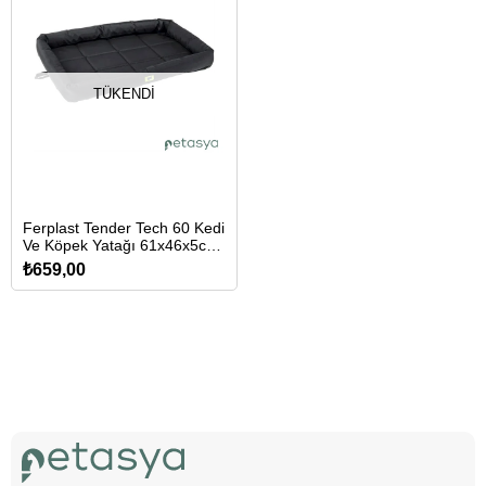
TÜKENDI
Ferplast Tender Tech 60 Kedi
Ve Köpek Yatağı 61x46x5cm
(Siyah)
₺659,00