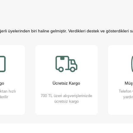
rli üyelerinden biri haline gelmiştir. Verdikleri destek ve gösterdikleri
resle mücadele ederken, sevimli dostlarımızın varlığı negatif enerjimizi po
al açıdan güçlü bireyler olurlar.
riz; düzenli egzersiz yapmamızı teşvik eder ve hayatımızı daha düzenli 
ağladığı bu değerli katkıların farkındayız ve onlara en iyi şekilde hizmet
rak destek oluyoruz. Online petshop olarak, evcil hayvanlarınıza gerekli
rgo
Ücretsiz Kargo
Müşt
tiyaçlarını karşılayabilir ve onların yaşam kalitesini artırabilirsiniz.
oktan hızlı
Telefon
700 TL üzeri alışverişlerinizde
erilir
yardım
ücretsiz kargo