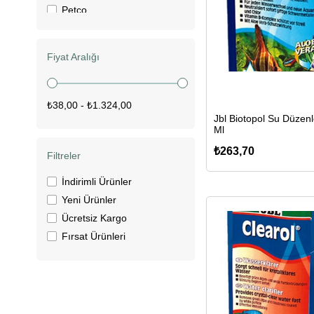
Petco
Red Sea
Sera
Fiyat Aralığı
₺38,00 - ₺1.324,00
Jbl Biotopol Su Düzenl
Ml
₺263,70
Filtreler
İndirimli Ürünler
Yeni Ürünler
Ücretsiz Kargo
Fırsat Ürünleri