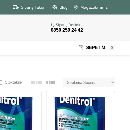
Sipariş Takip
Blog
Mağazalarımız
Sipariş Destek
0850 259 24 42
SEPETIM
0
Stoktakiler