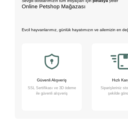
Sevgili dostlarımızın tüm ihtiyaçları için
petasya
yeter
Online Petshop Mağazası
Evcil hayvanlarımız, günlük hayatımızın ve ailemizin en değe
hale getirirler. Gün içerisinde rutin işlerimizin getirdiği st
büyürken daha özgüvenli, empati yeteneği yüksek ve duygus
Evcil hayvanlarımız sayesinde daha sağlıklı bir yaşam süre
dostlarımızı yakından tanımak ister misiniz?
Pet Asya Online Petshop olarak, evcil hayvanlarımızın bize s
anlıyor, yaş ve kuru mama çeşitleri ile bakım ürünleri suna
Güvenli Alışveriş
Hızlı Ka
sağlamaktan gurur duyuyoruz. Bizimle, sevimli dostlarınızın ih
SSL Sertifikası ve 3D ödeme
Siparişleriniz st
ile güvenli alışveriş
şekilde gönd