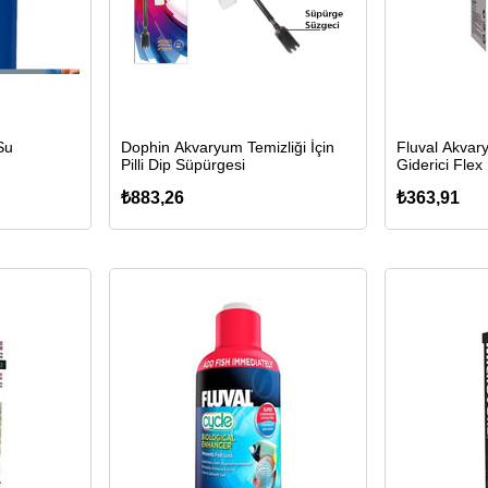
Su
Dophin Akvaryum Temizliği İçin
Fluval Akvar
Pilli Dip Süpürgesi
Giderici Flex
₺883,26
₺363,91