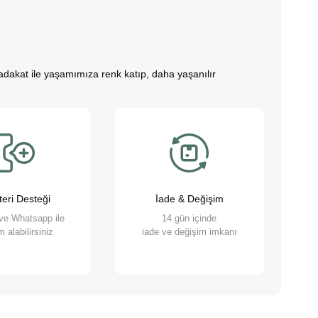
 sadakat ile yaşamımıza renk katıp, daha yaşanılır
zitife dönüştürür. Çocuklarımız bu sevimli dostlarla
hale getirmemize yardımcı olurlar. Bu sevimli
 etmek için çalışıyoruz. Onların ihtiyaçlarını
 olan her türlü ürün ve hizmeti hassasiyetle
eri Desteği
İade & Değişim
 ve Whatsapp ile
14 gün içinde
 alabilirsiniz
iade ve değişim imkanı