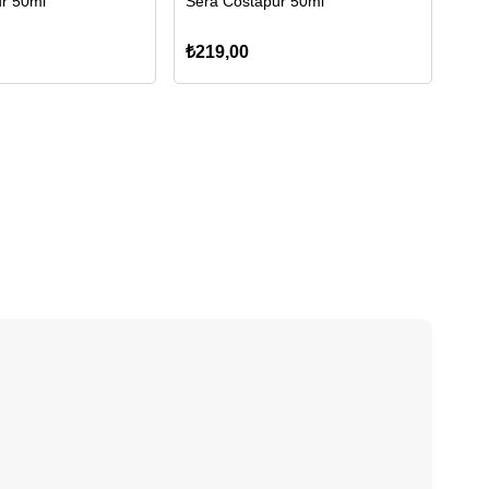
r 50ml
Sera Costapur 50ml
₺219,00