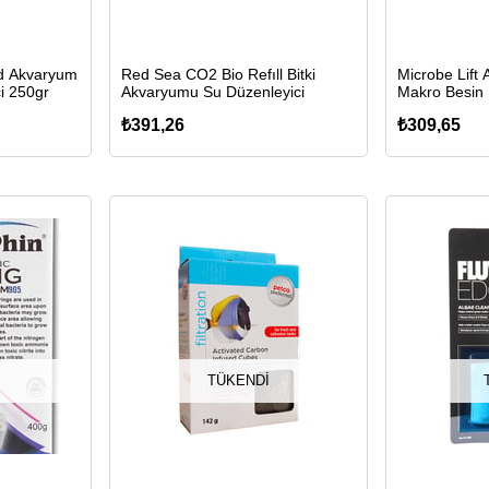
lid Akvaryum
Red Sea CO2 Bio Refıll Bitki
Microbe Lift A
i 250gr
Akvaryumu Su Düzenleyici
Makro Besin N
₺391,26
₺309,65
TÜKENDI