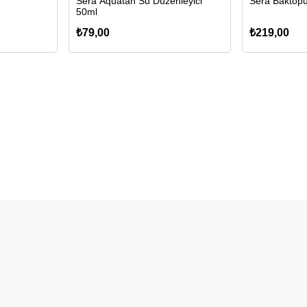
Sera Aquatan Su Düzenleyici
Sera Baktopu
50ml
₺79,00
₺219,00