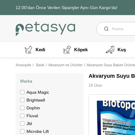
12:00'dan Önce Verilen Siparişler Aynı Gün Kargo'da!
Kedi
Köpek
Kuş
Anasayfa
Balık
Akvaryum ve Ürünler
Akvaryum Suyu Bakım Ürünle
Akvaryum Suyu Ba
Marka
24 Ürün
Aqua Magic
Brightwell
Dophin
Fluval
Jbl
Microbe Lift