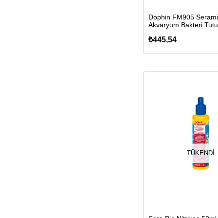
Dophin FM905 Serami
Akvaryum Bakteri Tut
400gr
₺445,54
TÜKENDI