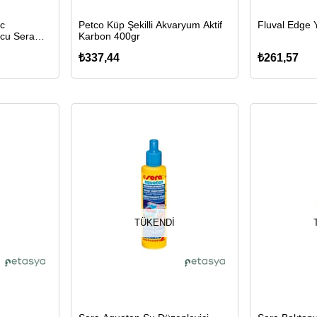
c
Petco Küp Şekilli Akvaryum Aktif
Fluval Edge 
ucu Seramik
Karbon 400gr
₺337,44
₺261,57
TÜKENDI