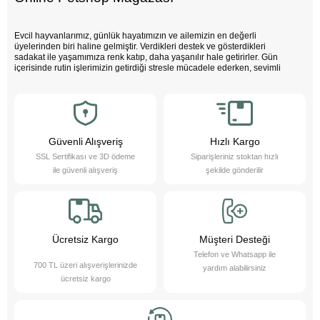
Evcil hayvanlarımız, günlük hayatımızın ve ailemizin en değerli
üyelerinden biri haline gelmiştir. Verdikleri destek ve gösterdikleri
sadakat ile yaşamımıza renk katıp, daha yaşanılır hale getirirler. Gün
içerisinde rutin işlerimizin getirdiği stresle mücadele ederken, sevimli
dostlarımızın varlığı negatif enerjimizi pozitife dönüştürür. Çocuklarımız
bu sevimli dostlarla büyürken daha özgüvenli, empati yeteneği yüksek
ve duygusal açıdan güçlü bireyler olurlar.
Evcil hayvanlarımız sayesinde daha sağlıklı bir yaşam süreriz; düzenli
egzersiz yapmamızı teşvik eder ve hayatımızı daha düzenli hale
getirmemize yardımcı olurlar. Bu sevimli dostlarımızı yakından tanımak
Güvenli Alışveriş
Hızlı Kargo
ister misiniz?
SSL Sertifikası ve 3D ödeme
Siparişleriniz stoktan hızlı
Pet Asya Online Petshop olarak, evcil hayvanlarımızın bize sağladığı bu
ile güvenli alışveriş
şekilde gönderilir
değerli katkıların farkındayız ve onlara en iyi şekilde hizmet etmek için
çalışıyoruz. Onların ihtiyaçlarını anlıyor, yaş ve kuru mama çeşitleri ile
bakım ürünleri sunarak destek oluyoruz. Online petshop olarak, evcil
hayvanlarınıza gerekli olan her türlü ürün ve hizmeti hassasiyetle
sağlamaktan gurur duyuyoruz. Bizimle, sevimli dostlarınızın ihtiyaçlarını
karşılayabilir ve onların yaşam kalitesini artırabilirsiniz.
Ücretsiz Kargo
Müşteri Desteği
Telefon ve Whatsapp ile
700 TL üzeri alışverişlerinizde
yardım alabilirsiniz
ücretsiz kargo