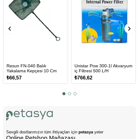
Resun FN-040 Balık
Unistar Pow 300-1l Akvaryum
Yakalama Kepçesi 10 Cm
iç Filtresi 500 L/H
₺66,57
₺766,62
Sevgili dostlarımızın tüm ihtiyaçları için
petasya
yeter
Online Petshop Mağazası