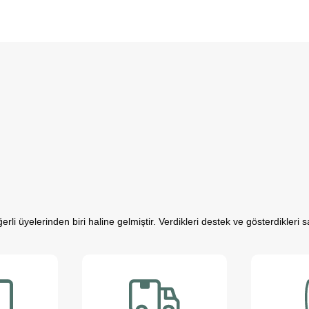
rli üyelerinden biri haline gelmiştir. Verdikleri destek ve gösterdikleri
resle mücadele ederken, sevimli dostlarımızın varlığı negatif enerjimizi po
al açıdan güçlü bireyler olurlar.
riz; düzenli egzersiz yapmamızı teşvik eder ve hayatımızı daha düzenli 