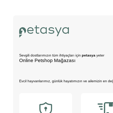
Sevgili dostlarımızın tüm ihtiyaçları için
petasya
yeter
Online Petshop Mağazası
Evcil hayvanlarımız, günlük hayatımızın ve ailemizin en değe
hale getirirler. Gün içerisinde rutin işlerimizin getirdiği st
büyürken daha özgüvenli, empati yeteneği yüksek ve duygus
Evcil hayvanlarımız sayesinde daha sağlıklı bir yaşam süre
dostlarımızı yakından tanımak ister misiniz?