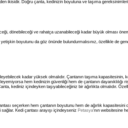
en ikisidir. Doğru çanta, kedinizin boyutuna ve taşıma gereksinimleri
leceği, dönebileceği ve rahatça uzanabileceği kadar büyük olması ön
etişkin boyutunu da göz önünde bulundurmalısınız, özellikle de genç 
kleyebilecek kadar yüksek olmalıdır. Çantanın taşıma kapasitesinin, k
eyemiyorsa hem kedinizin güvenliği hem de çantanın dayanıklılığı risk 
nta, kediniz içindeyken taşıyabileceğiniz bir ağırlıkta olmalıdır. Öz
 çantası seçerken hem çantanın boyutunu hem de ağırlık kapasitesini d
 sağlar. Kedi çantası arayışı içindeyseniz
Petasya
'nın websitesine h