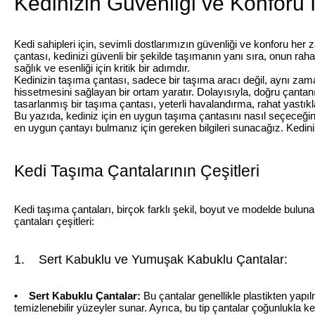
Kedinizin Güvenliği ve Konforu
Kedi sahipleri için, sevimli dostlarımızın güvenliği ve konforu her 
çantası, kedinizi güvenli bir şekilde taşımanın yanı sıra, onun ra
sağlık ve esenliği için kritik bir adımdır.
Kedinizin taşıma çantası, sadece bir taşıma aracı değil, aynı zama
hissetmesini sağlayan bir ortam yaratır. Dolayısıyla, doğru çantanı
tasarlanmış bir taşıma çantası, yeterli havalandırma, rahat yastıkl
Bu yazıda, kediniz için en uygun taşıma çantasını nasıl seçeceğin
en uygun çantayı bulmanız için gereken bilgileri sunacağız. Kedin
Kedi Taşıma Çantalarının Çeşitleri
Kedi taşıma çantaları, birçok farklı şekil, boyut ve modelde bulunab
çantaları çeşitleri:
1. Sert Kabuklu ve Yumuşak Kabuklu Çantalar:
•
Sert Kabuklu Çantalar:
Bu çantalar genellikle plastikten yapıl
temizlenebilir yüzeyler sunar. Ayrıca, bu tip çantalar çoğunlukla k