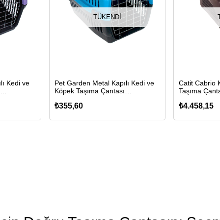
TÜKENDI
lı Kedi ve
Pet Garden Metal Kapılı Kedi ve
Catit Cabrio
Köpek Taşıma Çantası
Taşıma Çant
48,5x32x32cm(Mavi)
(Kırmızı)
₺355,60
₺4.458,15