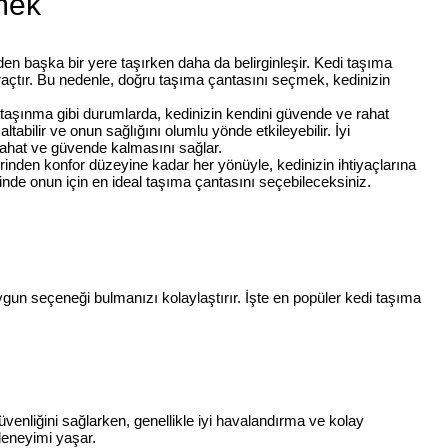
mek
rden başka bir yere taşırken daha da belirginleşir. Kedi taşıma
araçtır. Bu nedenle, doğru taşıma çantasını seçmek, kedinizin
a taşınma gibi durumlarda, kedinizin kendini güvende ve rahat
abilir ve onun sağlığını olumlu yönde etkileyebilir. İyi
 rahat ve güvende kalmasını sağlar.
inden konfor düzeyine kadar her yönüyle, kedinizin ihtiyaçlarına
nde onun için en ideal taşıma çantasını seçebileceksiniz.
 uygun seçeneği bulmanızı kolaylaştırır. İşte en popüler kedi taşıma
üvenliğini sağlarken, genellikle iyi havalandırma ve kolay
 deneyimi yaşar.