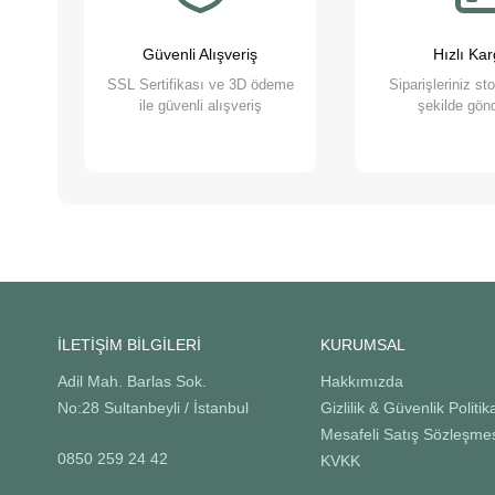
Pet Asya Online Petshop olarak, evcil hayvanlarımızın bize s
anlıyor, yaş ve kuru mama çeşitleri ile bakım ürünleri suna
Güvenli Alışveriş
Hızlı Ka
sağlamaktan gurur duyuyoruz. Bizimle, sevimli dostlarınızın ih
SSL Sertifikası ve 3D ödeme
Siparişleriniz st
ile güvenli alışveriş
şekilde gönd
İLETİŞİM BİLGİLERİ
KURUMSAL
Adil Mah. Barlas Sok.
Hakkımızda
No:28 Sultanbeyli / İstanbul
Gizlilik & Güvenlik Politik
Mesafeli Satış Sözleşme
0850 259 24 42
KVKK