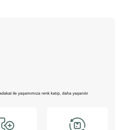
 sadakat ile yaşamımıza renk katıp, daha yaşanılır
zitife dönüştürür. Çocuklarımız bu sevimli dostlarla
hale getirmemize yardımcı olurlar. Bu sevimli