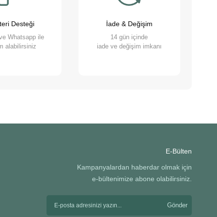
 etmek için çalışıyoruz. Onların ihtiyaçlarını
 olan her türlü ürün ve hizmeti hassasiyetle
eri Desteği
İade & Değişim
 ve Whatsapp ile
14 gün içinde
 alabilirsiniz
iade ve değişim imkanı
E-Bülten
Kampanyalardan haberdar olmak için
e-bültenimize abone olabilirsiniz.
Gönder