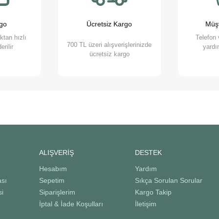
ağladığı bu değerli katkıların farkındayız ve onlara en iyi şekilde hizmet
rak destek oluyoruz. Online petshop olarak, evcil hayvanlarınıza gerekli
rgo
Ücretsiz Kargo
Müşt
tiyaçlarını karşılayabilir ve onların yaşam kalitesini artırabilirsiniz.
oktan hızlı
Telefon
700 TL üzeri alışverişlerinizde
erilir
yardım
ücretsiz kargo
ALIŞVERİŞ
DESTEK
Hesabım
Yardım
ası
Sepetim
Sıkça Sorulan Sorular
si
Siparişlerim
Kargo Takip
İptal & İade Koşulları
İletişim