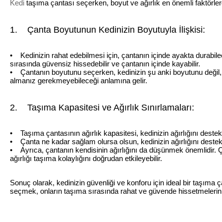
Kedi
taşıma çantası seçerken, boyut ve ağırlık en önemli faktörlerd
1. Çanta Boyutunun Kedinizin Boyutuyla İlişkisi:
• Kedinizin rahat edebilmesi için, çantanın içinde ayakta durabi
sırasında güvensiz hissedebilir ve çantanın içinde kayabilir.
• Çantanın boyutunu seçerken, kedinizin şu anki boyutunu değil, y
almanız gerekmeyebileceği anlamına gelir.
2. Taşıma Kapasitesi ve Ağırlık Sınırlamaları:
• Taşıma çantasının ağırlık kapasitesi, kedinizin ağırlığını deste
• Çanta ne kadar sağlam olursa olsun, kedinizin ağırlığını destekl
• Ayrıca, çantanın kendisinin ağırlığını da düşünmek önemlidir. Ça
ağırlığı taşıma kolaylığını doğrudan etkileyebilir.
Sonuç olarak, kedinizin güvenliği ve konforu için ideal bir taşıma
seçmek, onların taşıma sırasında rahat ve güvende hissetmelerini