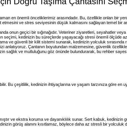
 İçin Doğru Taşıma Çantasını Seç
zaman en önemli önceliklerimiz arasındadır. Bu, özellikle onları bir ye
hat etmesini ve stres seviyesinin düşük kalmasını sağlayan temel bir 
nda onun geçici bir sığınağıdır. Veteriner ziyaretleri, seyahatler vey
n seçimi, kedinizin bu süreçlerde yaşayacağı stresi önemli ölçüde azalt
ama ve güvenli bir kilit sistemi sunarak, kedinizin yolculuk sırasında
izi anlatıyoruz. Çantanın boyutundan malzemesine, güvenlik özellikler
izin sağlık ve mutluluğunu göz önünde bulundurarak, bu rehber sayesi
ilir. Bu çeşitlilik, kedinizin ihtiyaçlarına ve yaşam tarzınıza göre en
mıştır ve ekstra koruma ve dayanıklılık sunar. Sert kabuk, kedinizin g
edinizin görüş alanını kısıtlamaz, böylece daha az stresli bir yolculuk