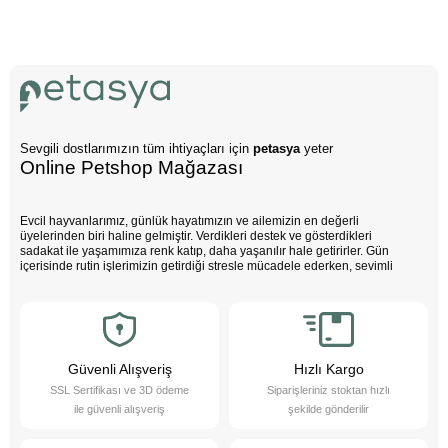
Sevgili dostlarımızın tüm ihtiyaçları için
petasya
yeter
Online Petshop Mağazası
Evcil hayvanlarımız, günlük hayatımızın ve ailemizin en değerli
üyelerinden biri haline gelmiştir. Verdikleri destek ve gösterdikleri
sadakat ile yaşamımıza renk katıp, daha yaşanılır hale getirirler. Gün
içerisinde rutin işlerimizin getirdiği stresle mücadele ederken, sevimli
dostlarımızın varlığı negatif enerjimizi pozitife dönüştürür. Çocuklarımız
bu sevimli dostlarla büyürken daha özgüvenli, empati yeteneği yüksek
ve duygusal açıdan güçlü bireyler olurlar.
Evcil hayvanlarımız sayesinde daha sağlıklı bir yaşam süreriz; düzenli
egzersiz yapmamızı teşvik eder ve hayatımızı daha düzenli hale
getirmemize yardımcı olurlar. Bu sevimli dostlarımızı yakından tanımak
Güvenli Alışveriş
Hızlı Kargo
ister misiniz?
SSL Sertifikası ve 3D ödeme
Siparişleriniz stoktan hızlı
Pet Asya Online Petshop olarak, evcil hayvanlarımızın bize sağladığı bu
ile güvenli alışveriş
şekilde gönderilir
değerli katkıların farkındayız ve onlara en iyi şekilde hizmet etmek için
çalışıyoruz. Onların ihtiyaçlarını anlıyor, yaş ve kuru mama çeşitleri ile