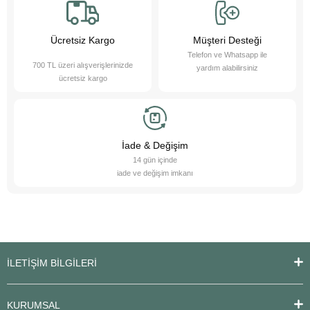
bakım ürünleri sunarak destek oluyoruz. Online petshop olarak, evcil
hayvanlarınıza gerekli olan her türlü ürün ve hizmeti hassasiyetle
sağlamaktan gurur duyuyoruz. Bizimle, sevimli dostlarınızın ihtiyaçlarını
karşılayabilir ve onların yaşam kalitesini artırabilirsiniz.
Ücretsiz Kargo
Müşteri Desteği
Telefon ve Whatsapp ile
700 TL üzeri alışverişlerinizde
yardım alabilirsiniz
ücretsiz kargo
İade & Değişim
14 gün içinde
iade ve değişim imkanı
İLETİŞİM BİLGİLERİ
KURUMSAL