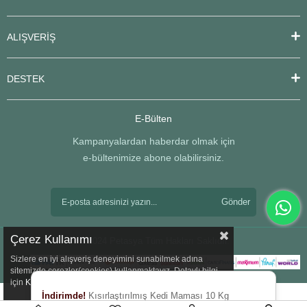
ALIŞVERİŞ
DESTEK
E-Bülten
Kampanyalardan haberdar olmak için
e-bültenimize abone olabilirsiniz.
Gönder
Çerez Kullanımı
© 2024 Petasya Tüm Hakları Saklıdır.
Sizlere en iyi alışveriş deneyimini sunabilmek adına
sitemizde çerezler(cookies) kullanmaktayız. Detaylı bilgi
için
Kvkk
sözleşmesini inceleyebilirsiniz.
İndirimde!
Kısırlaştırılmış Kedi Maması 10 Kg