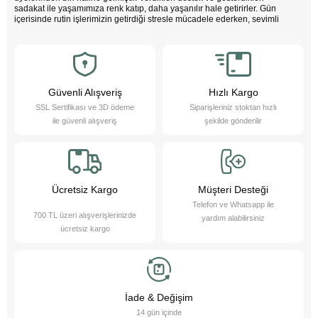
sadakat ile yaşamımıza renk katıp, daha yaşanılır hale getirirler. Gün
içerisinde rutin işlerimizin getirdiği stresle mücadele ederken, sevimli
dostlarımızın varlığı negatif enerjimizi pozitife dönüştürür. Çocuklarımız
bu sevimli dostlarla büyürken daha özgüvenli, empati yeteneği yüksek
ve duygusal açıdan güçlü bireyler olurlar.
Evcil hayvanlarımız sayesinde daha sağlıklı bir yaşam süreriz; düzenli
egzersiz yapmamızı teşvik eder ve hayatımızı daha düzenli hale
getirmemize yardımcı olurlar. Bu sevimli dostlarımızı yakından tanımak
Güvenli Alışveriş
Hızlı Kargo
ister misiniz?
SSL Sertifikası ve 3D ödeme
Siparişleriniz stoktan hızlı
Pet Asya Online Petshop olarak, evcil hayvanlarımızın bize sağladığı bu
ile güvenli alışveriş
şekilde gönderilir
değerli katkıların farkındayız ve onlara en iyi şekilde hizmet etmek için
çalışıyoruz. Onların ihtiyaçlarını anlıyor, yaş ve kuru mama çeşitleri ile
bakım ürünleri sunarak destek oluyoruz. Online petshop olarak, evcil
hayvanlarınıza gerekli olan her türlü ürün ve hizmeti hassasiyetle
sağlamaktan gurur duyuyoruz. Bizimle, sevimli dostlarınızın ihtiyaçlarını
karşılayabilir ve onların yaşam kalitesini artırabilirsiniz.
Ücretsiz Kargo
Müşteri Desteği
Telefon ve Whatsapp ile
700 TL üzeri alışverişlerinizde
yardım alabilirsiniz
ücretsiz kargo
İade & Değişim
14 gün içinde