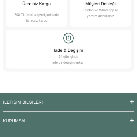
karşılayabilir ve onların yaşam kalitesini artırabilirsiniz.
Ücretsiz Kargo
Müşteri Desteği
Telefon ve Whatsapp ile
700 TL üzeri alışverişlerinizde
yardım alabilirsiniz
ücretsiz kargo
İade & Değişim
14 gün içinde
iade ve değişim imkanı
İLETİŞİM BİLGİLERİ
KURUMSAL