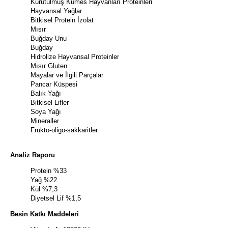
Kurutulmuş Kümes Hayvanları Proteinleri
Hayvansal Yağlar
Bitkisel Protein İzolat
Mısır
Buğday Unu
Buğday
Hidrolize Hayvansal Proteinler
Mısır Gluten
Mayalar ve İlgili Parçalar
Pancar Küspesi
Balık Yağı
Bitkisel Lifler
Soya Yağı
Mineraller
Frukto-oligo-sakkaritler
Analiz Raporu
Protein %33
Yağ %22
Kül %7,3
Diyetsel Lif %1,5
Besin Katkı Maddeleri