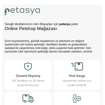
Sevgili dostlarımızın tüm ihtiyaçları için
petasya
yeter
Online Petshop Mağazası
Evcil hayvanlarımız, günlük hayatımızın ve ailemizin en değerli
üyelerinden biri haline gelmiştir. Verdikleri destek ve gösterdikleri
sadakat ile yaşamımıza renk katıp, daha yaşanılır hale getirirler. Gün
içerisinde rutin işlerimizin getirdiği stresle mücadele ederken, sevimli
dostlarımızın varlığı negatif enerjimizi pozitife dönüştürür. Çocuklarımız
bu sevimli dostlarla büyürken daha özgüvenli, empati yeteneği yüksek
ve duygusal açıdan güçlü bireyler olurlar.
Evcil hayvanlarımız sayesinde daha sağlıklı bir yaşam süreriz; düzenli
egzersiz yapmamızı teşvik eder ve hayatımızı daha düzenli hale
getirmemize yardımcı olurlar. Bu sevimli dostlarımızı yakından tanımak
Güvenli Alışveriş
Hızlı Kargo
ister misiniz?
SSL Sertifikası ve 3D ödeme
Siparişleriniz stoktan hızlı
Pet Asya Online Petshop olarak, evcil hayvanlarımızın bize sağladığı bu
ile güvenli alışveriş
şekilde gönderilir
değerli katkıların farkındayız ve onlara en iyi şekilde hizmet etmek için
çalışıyoruz. Onların ihtiyaçlarını anlıyor, yaş ve kuru mama çeşitleri ile
bakım ürünleri sunarak destek oluyoruz. Online petshop olarak, evcil
hayvanlarınıza gerekli olan her türlü ürün ve hizmeti hassasiyetle
sağlamaktan gurur duyuyoruz. Bizimle, sevimli dostlarınızın ihtiyaçlarını