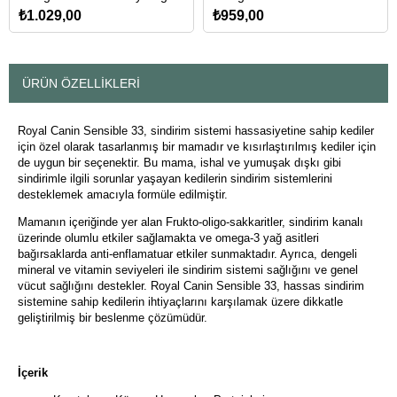
için Tahılsız Yetişkin Kedi
Kedileri için Tahılsız Yetişkin
₺1.029,00
₺959,00
Maması 2 Kg
Kedi Maması 2 Kg
ÜRÜN ÖZELLIKLERI
Royal Canin Sensible 33, sindirim sistemi hassasiyetine sahip kediler
için özel olarak tasarlanmış bir mamadır ve kısırlaştırılmış kediler için
de uygun bir seçenektir. Bu mama, ishal ve yumuşak dışkı gibi
sindirimle ilgili sorunlar yaşayan kedilerin sindirim sistemlerini
desteklemek amacıyla formüle edilmiştir.
Mamanın içeriğinde yer alan Frukto-oligo-sakkaritler, sindirim kanalı
üzerinde olumlu etkiler sağlamakta ve omega-3 yağ asitleri
bağırsaklarda anti-enflamatuar etkiler sunmaktadır. Ayrıca, dengeli
mineral ve vitamin seviyeleri ile sindirim sistemi sağlığını ve genel
vücut sağlığını destekler. Royal Canin Sensible 33, hassas sindirim
sistemine sahip kedilerin ihtiyaçlarını karşılamak üzere dikkatle
geliştirilmiş bir beslenme çözümüdür.
İçerik