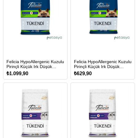
TÜKENDI
TÜKENDI
Felicia HypoAllergenic Kuzulu
Felicia HypoAllergenic Kuzulu
Pirinçli Küçük Irk Düşük
Pirinçli Küçük Irk Düşük
Tahıllı Yetişkin Köpek
Tahıllı Yetişkin Köpek
₺1.099,90
₺629,90
Maması 6kg
Maması 3kg
TÜKENDI
TÜKENDI