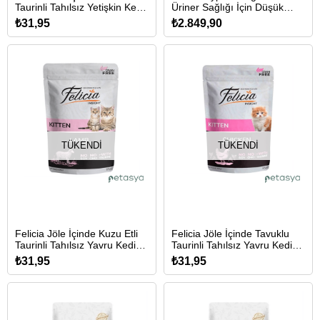
Taurinli Tahılsız Yetişkin Kedi
Üriner Sağlığı İçin Düşük
Konservesi 85gr
Tahıllı Tavuklu Kısırlaştırılmış
₺31,95
₺2.849,90
Kedi Maması 12kg
TÜKENDI
TÜKENDI
Felicia Jöle İçinde Kuzu Etli
Felicia Jöle İçinde Tavuklu
Taurinli Tahılsız Yavru Kedi
Taurinli Tahılsız Yavru Kedi
Konservesi 85gr
Konservesi 85gr
₺31,95
₺31,95