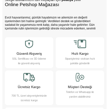
Online Petshop Mağazası
Evcil hayvanlarımız, günlük hayatımızın ve ailemizin en değerli
üyelerinden biri haline gelmiştir. Verdikleri destek ve gösterdikleri
sadakat ile yaşamımıza renk katıp, daha yaşanılır hale getirirler. Gün
içerisinde rutin işlerimizin getirdiği stresle mücadele ederken, sevimli
dostlarımızın varlığı negatif enerjimizi pozitife dönüştürür. Çocuklarımız
bu sevimli dostlarla büyürken daha özgüvenli, empati yeteneği yüksek
ve duygusal açıdan güçlü bireyler olurlar.
Evcil hayvanlarımız sayesinde daha sağlıklı bir yaşam süreriz; düzenli
egzersiz yapmamızı teşvik eder ve hayatımızı daha düzenli hale
getirmemize yardımcı olurlar. Bu sevimli dostlarımızı yakından tanımak
Güvenli Alışveriş
Hızlı Kargo
ister misiniz?
SSL Sertifikası ve 3D ödeme
Siparişleriniz stoktan hızlı
Pet Asya Online Petshop olarak, evcil hayvanlarımızın bize sağladığı bu
ile güvenli alışveriş
şekilde gönderilir
değerli katkıların farkındayız ve onlara en iyi şekilde hizmet etmek için
çalışıyoruz. Onların ihtiyaçlarını anlıyor, yaş ve kuru mama çeşitleri ile
bakım ürünleri sunarak destek oluyoruz. Online petshop olarak, evcil
hayvanlarınıza gerekli olan her türlü ürün ve hizmeti hassasiyetle
sağlamaktan gurur duyuyoruz. Bizimle, sevimli dostlarınızın ihtiyaçlarını
karşılayabilir ve onların yaşam kalitesini artırabilirsiniz.
Ücretsiz Kargo
Müşteri Desteği
Telefon ve Whatsapp ile
700 TL üzeri alışverişlerinizde
yardım alabilirsiniz
ücretsiz kargo