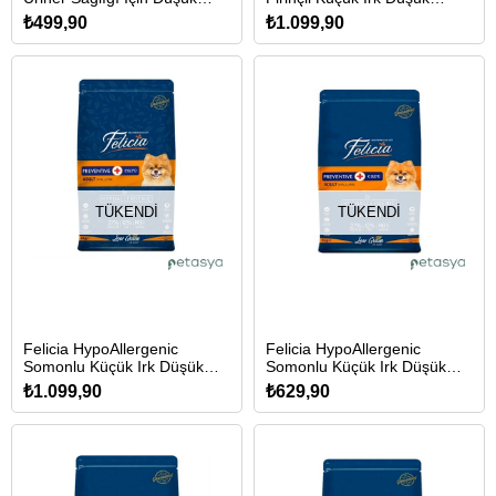
Tahıllı Tavuklu Kısırlaştırılmış
Tahıllı Yavru Köpek Maması
₺499,90
₺1.099,90
Kedi Maması 2kg
6kg
TÜKENDI
TÜKENDI
Felicia HypoAllergenic
Felicia HypoAllergenic
Somonlu Küçük Irk Düşük
Somonlu Küçük Irk Düşük
Tahıllı Yetişkin Köpek
Tahıllı Yetişkin Köpek
₺1.099,90
₺629,90
Maması 6kg
Maması 3kg