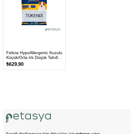
TÜKENDI
Felicia HypoAllergenic Kuzulu
Küçük/Orta Irk Düşük Tahıllı
Yavru Köpek Maması 3kg
₺629,90
Sevgili dostlarımızın tüm ihtiyaçları için
petasya
yeter