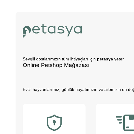
Sevgili dostlarımızın tüm ihtiyaçları için
petasya
yeter
Online Petshop Mağazası
Evcil hayvanlarımız, günlük hayatımızın ve ailemizin en değe
hale getirirler. Gün içerisinde rutin işlerimizin getirdiği st
büyürken daha özgüvenli, empati yeteneği yüksek ve duygus
Evcil hayvanlarımız sayesinde daha sağlıklı bir yaşam süre
dostlarımızı yakından tanımak ister misiniz?
Pet Asya Online Petshop olarak, evcil hayvanlarımızın bize s