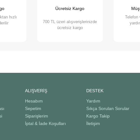
rak destek oluyoruz. Online petshop olarak, evcil hayvanlarınıza gerekli
rgo
Ücretsiz Kargo
Müşt
tiyaçlarını karşılayabilir ve onların yaşam kalitesini artırabilirsiniz.
oktan hızlı
Telefon
700 TL üzeri alışverişlerinizde
erilir
yardım
ücretsiz kargo
ALIŞVERİŞ
DESTEK
Hesabım
Yardım
ası
Sepetim
Sıkça Sorulan Sorular
si
Siparişlerim
Kargo Takip
İptal & İade Koşulları
İletişim