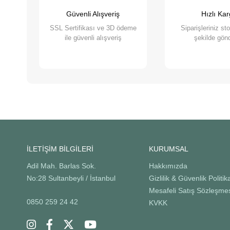
anlıyor, yaş ve kuru mama çeşitleri ile bakım ürünleri suna
Güvenli Alışveriş
Hızlı Ka
sağlamaktan gurur duyuyoruz. Bizimle, sevimli dostlarınızın ih
SSL Sertifikası ve 3D ödeme
Siparişleriniz st
ile güvenli alışveriş
şekilde gönd
İLETİŞİM BİLGİLERİ
KURUMSAL
Adil Mah. Barlas Sok.
Hakkımızda
No:28 Sultanbeyli / İstanbul
Gizlilik & Güvenlik Politik
Mesafeli Satış Sözleşme
0850 259 24 42
KVKK