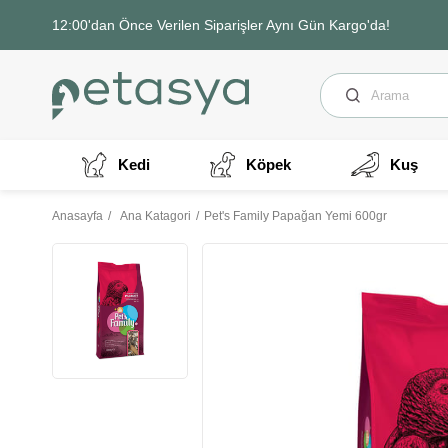
12:00'dan Önce Verilen Siparişler Aynı Gün Kargo'da!
Kedi
Köpek
Kuş
Anasayfa
Ana Katagori
Pet's Family Papağan Yemi 600gr