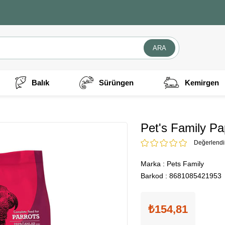
Balık
Sürüngen
Kemirgen
Pet's Family P
Değerlend
Marka
:
Pets Family
Barkod
:
8681085421953
₺154,81