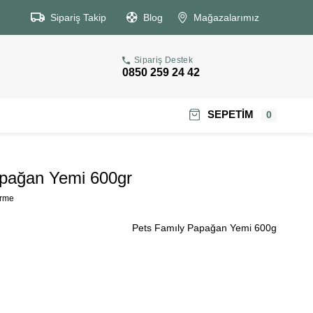
Sipariş Takip
Blog
Mağazalarımız
Sipariş Destek
0850 259 24 42
SEPETIM
0
apağan Yemi 600gr
irme
Pets Famıly Papağan Yemi 600g