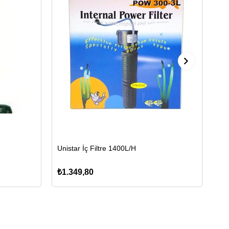
Unistar İç Filtre 1400L/H
Uni
₺1.349,80
₺1