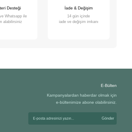
 olan her türlü ürün ve hizmeti hassasiyetle
eri Desteği
İade & Değişim
 ve Whatsapp ile
14 gün içinde
 alabilirsiniz
iade ve değişim imkanı
E-Bülten
Kampanyalardan haberdar olmak için
e-bültenimize abone olabilirsiniz.
Gönder