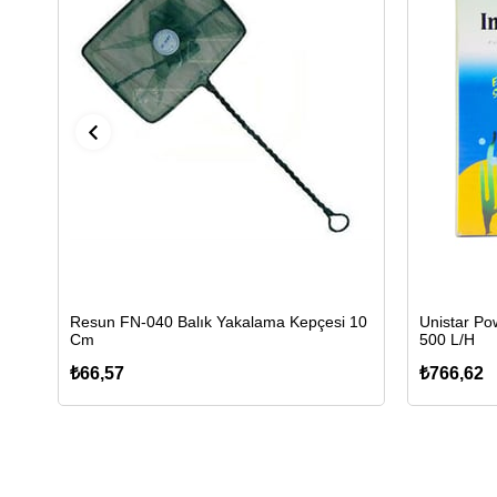
Resun FN-040 Balık Yakalama Kepçesi 10
Unistar Pow
Cm
500 L/H
₺66,57
₺766,62