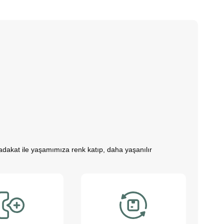
 sadakat ile yaşamımıza renk katıp, daha yaşanılır
zitife dönüştürür. Çocuklarımız bu sevimli dostlarla
hale getirmemize yardımcı olurlar. Bu sevimli
 etmek için çalışıyoruz. Onların ihtiyaçlarını