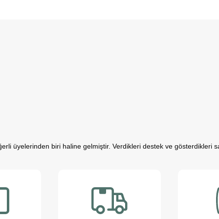
rli üyelerinden biri haline gelmiştir. Verdikleri destek ve gösterdikleri
resle mücadele ederken, sevimli dostlarımızın varlığı negatif enerjimizi po
al açıdan güçlü bireyler olurlar.
riz; düzenli egzersiz yapmamızı teşvik eder ve hayatımızı daha düzenli 
ağladığı bu değerli katkıların farkındayız ve onlara en iyi şekilde hizmet