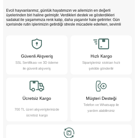
Evcil hayvanlarımız, günlük hayatımızın ve ailemizin en değerli
üyelerinden biri haline gelmiştir. Verdikleri destek ve gösterdikleri
sadakat ile yaşamımıza renk katıp, daha yaşanılır hale getirirler. Gün
içerisinde rutin işlerimizin getirdiği stresle mücadele ederken, sevimli
dostlarımızın varlığı negatif enerjimizi pozitife dönüştürür. Çocuklarımız
bu sevimli dostlarla büyürken daha özgüvenli, empati yeteneği yüksek
ve duygusal açıdan güçlü bireyler olurlar.
Evcil hayvanlarımız sayesinde daha sağlıklı bir yaşam süreriz; düzenli
egzersiz yapmamızı teşvik eder ve hayatımızı daha düzenli hale
getirmemize yardımcı olurlar. Bu sevimli dostlarımızı yakından tanımak
Güvenli Alışveriş
Hızlı Kargo
ister misiniz?
SSL Sertifikası ve 3D ödeme
Siparişleriniz stoktan hızlı
Pet Asya Online Petshop olarak, evcil hayvanlarımızın bize sağladığı bu
ile güvenli alışveriş
şekilde gönderilir
değerli katkıların farkındayız ve onlara en iyi şekilde hizmet etmek için
çalışıyoruz. Onların ihtiyaçlarını anlıyor, yaş ve kuru mama çeşitleri ile
bakım ürünleri sunarak destek oluyoruz. Online petshop olarak, evcil
hayvanlarınıza gerekli olan her türlü ürün ve hizmeti hassasiyetle
sağlamaktan gurur duyuyoruz. Bizimle, sevimli dostlarınızın ihtiyaçlarını
karşılayabilir ve onların yaşam kalitesini artırabilirsiniz.
Ücretsiz Kargo
Müşteri Desteği
Telefon ve Whatsapp ile
700 TL üzeri alışverişlerinizde
yardım alabilirsiniz
ücretsiz kargo